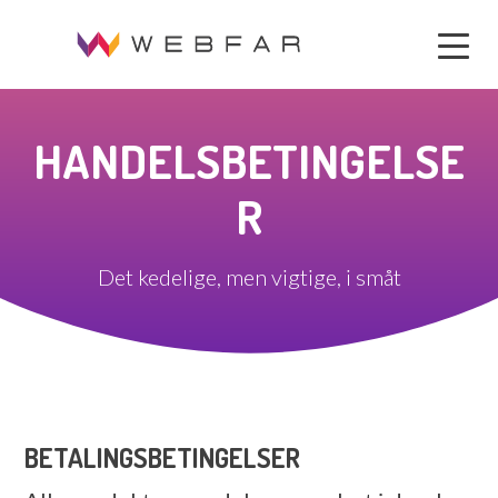
+45 36 99 04 05
( 7.00 - 12.00 )
kontakt@webfar.dk
HANDELSBETINGELSE
R
Det kedelige, men vigtige, i småt
BETALINGSBETINGELSER