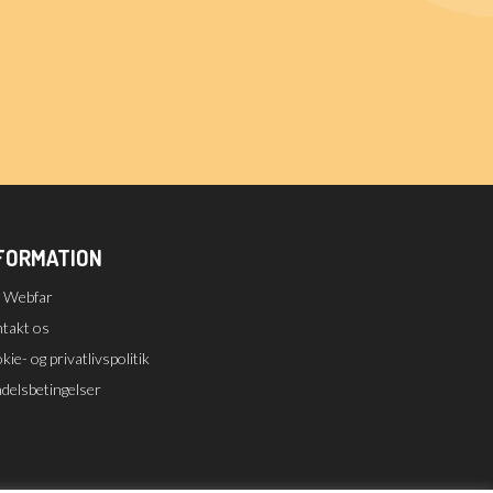
FORMATION
 Webfar
takt os
ie- og privatlivspolitik
delsbetingelser