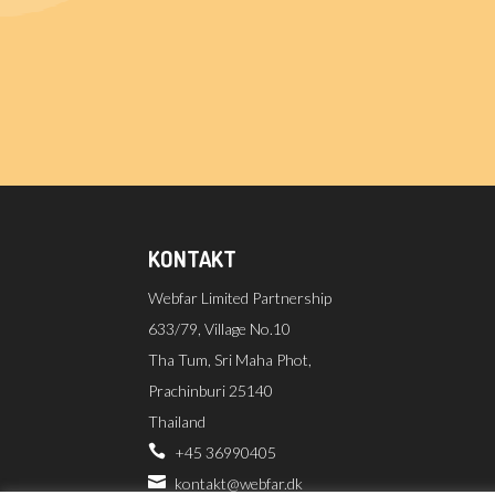
KONTAKT
Webfar Limited Partnership
633/79, Village No.10
Tha Tum, Sri Maha Phot,
Prachinburi 25140
Thailand

+45 36990405

kontakt@webfar.dk