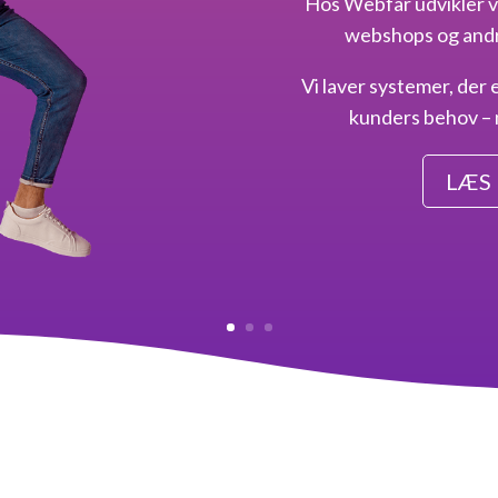
Hos Webfar udvikler v
webshops og andr
Vi laver systemer, der 
kunders behov – 
LÆS