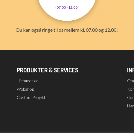
(07.00 - 12.00)
Du kan også ringe til os mellem kl. 07.00 og 12.00!
PRODUKTER & SERVICES
IN
Hjemmeside
Om
Webshop
Kon
Custom Projekt
Cook
Han