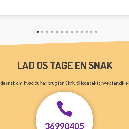
LAD OS TAGE EN SNAK
de snak om, hvad du har brug for. Skriv til
kontakt@webfar.dk
el

36990405