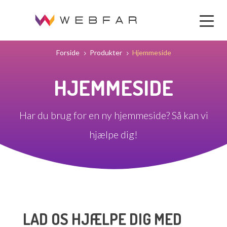
+45 36 99 04 05
( 7.00 - 12.00 )
kontakt@webfar.dk
Forside
Produkter
Hjemmeside
5
5
HJEMMESIDE
Har du brug for en ny hjemmeside? Så kan vi
hjælpe dig!
LAD OS HJÆLPE DIG MED